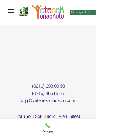
Tel:
(0216) 693 00 93
Ön Kayıt Formu
Email:
bilgi@yetenekanaokulu.com
Bize Ulaşın
(0216) 693 00 93
(0216) 465 87 77
bilgi@yetenekanaokulu.com
Adres
Koru Yolu Sok. Hidiv Evleri Sitesi
No :8 Cubuklu Beykoz İstanbul
Follow Us
Phone